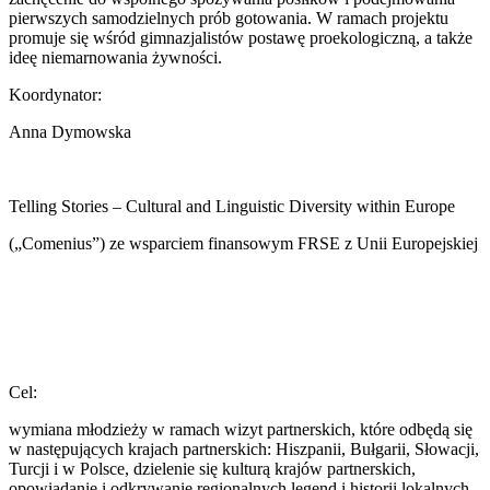
pierwszych samodzielnych prób gotowania. W ramach projektu
promuje się wśród gimnazjalistów postawę proekologiczną, a także
ideę niemarnowania żywności.
Koordynator:
Anna Dymowska
Telling Stories – Cultural and Linguistic Diversity within Europe
(„Comenius”) ze wsparciem finansowym FRSE z Unii Europejskiej
Cel:
wymiana młodzieży w ramach wizyt partnerskich, które odbędą się
w następujących krajach partnerskich: Hiszpanii, Bułgarii, Słowacji,
Turcji i w Polsce, dzielenie się kulturą krajów partnerskich,
opowiadanie i odkrywanie regionalnych legend i historii lokalnych.