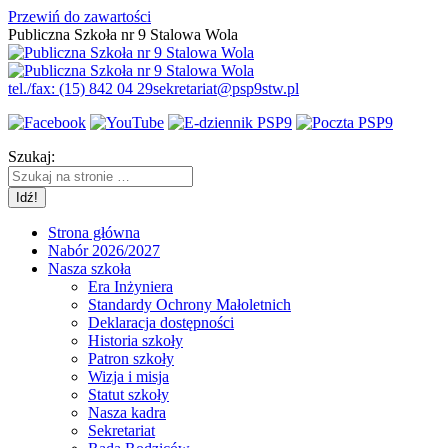
Przewiń do zawartości
Publiczna Szkoła nr 9 Stalowa Wola
tel./fax: (15) 842 04 29
sekretariat@psp9stw.pl
Szukaj:
Strona główna
Nabór 2026/2027
Nasza szkoła
Era Inżyniera
Standardy Ochrony Małoletnich
Deklaracja dostępności
Historia szkoły
Patron szkoły
Wizja i misja
Statut szkoły
Nasza kadra
Sekretariat