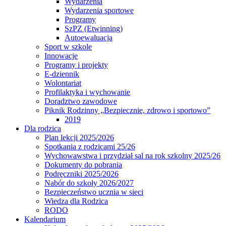
Wydarzenia
Wydarzenia sportowe
Programy
SzPZ (Etwinning)
Autoewaluacja
Sport w szkole
Innowacje
Programy i projekty
E-dziennik
Wolontariat
Profilaktyka i wychowanie
Doradztwo zawodowe
Piknik Rodzinny „Bezpiecznie, zdrowo i sportowo”
2019
Dla rodzica
Plan lekcji 2025/2026
Spotkania z rodzicami 25/26
Wychowawstwa i przydział sal na rok szkolny 2025/26
Dokumenty do pobrania
Podręczniki 2025/2026
Nabór do szkoły 2026/2027
Bezpieczeństwo ucznia w sieci
Wiedza dla Rodzica
RODO
Kalendarium