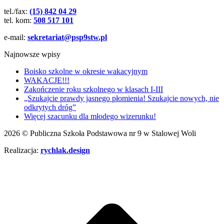
tel./fax:
(15) 842 04 29
tel. kom:
508 517 101
e-mail:
sekretariat@psp9stw.pl
Najnowsze wpisy
Boisko szkolne w okresie wakacyjnym
WAKACJE!!!
Zakończenie roku szkolnego w klasach I-III
„Szukajcie prawdy jasnego płomienia! Szukajcie nowych, nie
odkrytych dróg”
Więcej szacunku dla młodego wizerunku!
2026 © Publiczna Szkoła Podstawowa nr 9 w Stalowej Woli
Realizacja:
rychlak.design