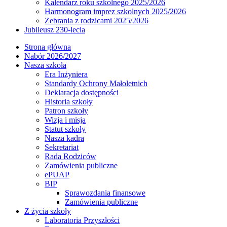
Kalendarz roku szkolnego 2025/2026
Harmonogram imprez szkolnych 2025/2026
Zebrania z rodzicami 2025/2026
Jubileusz 230-lecia
Strona główna
Nabór 2026/2027
Nasza szkoła
Era Inżyniera
Standardy Ochrony Małoletnich
Deklaracja dostępności
Historia szkoły
Patron szkoły
Wizja i misja
Statut szkoły
Nasza kadra
Sekretariat
Rada Rodziców
Zamówienia publiczne
ePUAP
BIP
Sprawozdania finansowe
Zamówienia publiczne
Z życia szkoły
Laboratoria Przyszłości