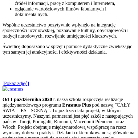
źródeł informacji, pracę z komputerem i Internetem,
oglądanie wartościowych filmów fabularnych i
dokumentalnych.
Wspólne uczestnictwo pozytywnie wpłynęło na integrację
społeczności uczniowskiej, poznawanie kultury, obyczajowości i
tradycji narodowych, rozwijanie umiejętności kluczowych.
Świetlicę doposażono w sprzęt i pomoce dydaktyczne zwiększając
tym samym jej atrakcyjności i efektywności działania.
[Pokaz zdjęć]
Od 1 października 2020
r. nasza szkoła rozpoczęła realizację
międzynarodowego programu
Erasmus Plus
pod nazwą ”CAŁY
ŚWIAT JEST SCENĄ”. To już trzeci taki projekt, w którym
uczestniczymy. Naszymi partnerami jest pięć szkół z następujących
państw: Turcji, Portugalii, Rumunii, Macedonii Północnej oraz
Włoch. Projekt obejmuje międzynarodową współpracę na rzecz
wymiany dobrych praktyk. Działania ukierunkowane są głównie na