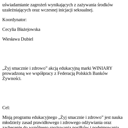
uświadamianie zagrożeń wynikających z zażywania środków
uzależniających oraz wczesnej inicjacji seksualnej.
Koordynator:
Cecylia Błażejowska
Wiesława Dubiel
„Żyj smacznie i zdrowo” akcją edukacyjną marki WINIARY
prowadzoną we współpracy z Federacją Polskich Banków
Żywności.
Cel:
Misją programu edukacyjnego „Żyj smacznie i zdrowo” jest nauka
młodzieży zasad prawidłowego i zdrowego odżywiania oraz
zachęcenie do wspólnego spożywania posiłków i podejmowania