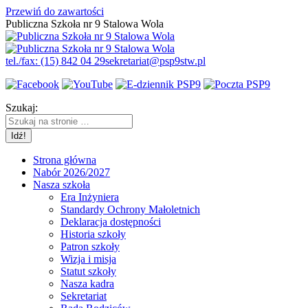
Przewiń do zawartości
Publiczna Szkoła nr 9 Stalowa Wola
tel./fax: (15) 842 04 29
sekretariat@psp9stw.pl
Szukaj:
Strona główna
Nabór 2026/2027
Nasza szkoła
Era Inżyniera
Standardy Ochrony Małoletnich
Deklaracja dostępności
Historia szkoły
Patron szkoły
Wizja i misja
Statut szkoły
Nasza kadra
Sekretariat