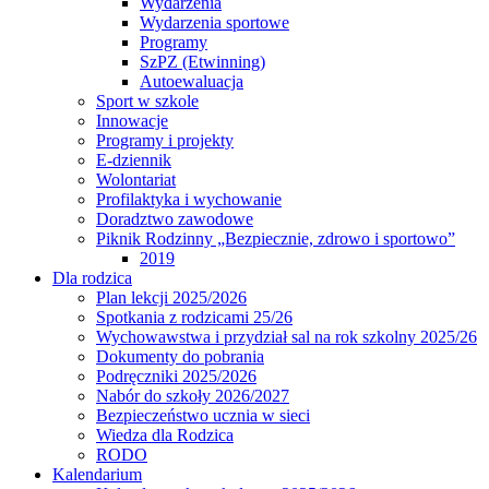
Wydarzenia
Wydarzenia sportowe
Programy
SzPZ (Etwinning)
Autoewaluacja
Sport w szkole
Innowacje
Programy i projekty
E-dziennik
Wolontariat
Profilaktyka i wychowanie
Doradztwo zawodowe
Piknik Rodzinny „Bezpiecznie, zdrowo i sportowo”
2019
Dla rodzica
Plan lekcji 2025/2026
Spotkania z rodzicami 25/26
Wychowawstwa i przydział sal na rok szkolny 2025/26
Dokumenty do pobrania
Podręczniki 2025/2026
Nabór do szkoły 2026/2027
Bezpieczeństwo ucznia w sieci
Wiedza dla Rodzica
RODO
Kalendarium