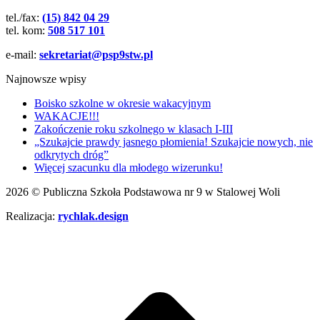
tel./fax:
(15) 842 04 29
tel. kom:
508 517 101
e-mail:
sekretariat@psp9stw.pl
Najnowsze wpisy
Boisko szkolne w okresie wakacyjnym
WAKACJE!!!
Zakończenie roku szkolnego w klasach I-III
„Szukajcie prawdy jasnego płomienia! Szukajcie nowych, nie
odkrytych dróg”
Więcej szacunku dla młodego wizerunku!
2026 © Publiczna Szkoła Podstawowa nr 9 w Stalowej Woli
Realizacja:
rychlak.design