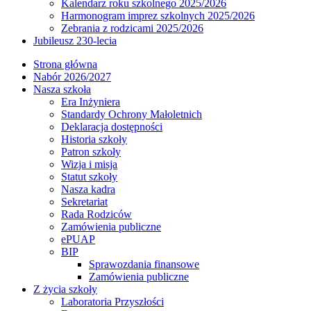
Kalendarz roku szkolnego 2025/2026
Harmonogram imprez szkolnych 2025/2026
Zebrania z rodzicami 2025/2026
Jubileusz 230-lecia
Strona główna
Nabór 2026/2027
Nasza szkoła
Era Inżyniera
Standardy Ochrony Małoletnich
Deklaracja dostępności
Historia szkoły
Patron szkoły
Wizja i misja
Statut szkoły
Nasza kadra
Sekretariat
Rada Rodziców
Zamówienia publiczne
ePUAP
BIP
Sprawozdania finansowe
Zamówienia publiczne
Z życia szkoły
Laboratoria Przyszłości