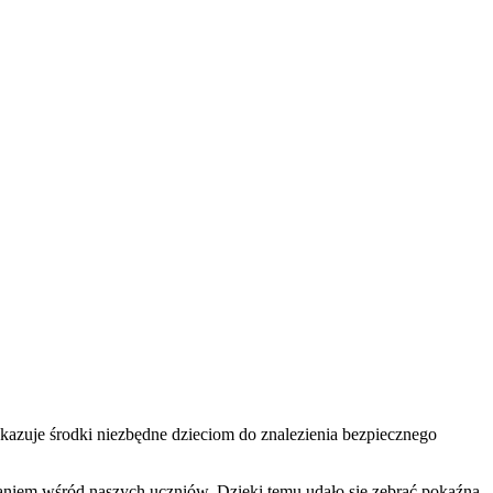
kazuje środki niezbędne dzieciom do znalezienia bezpiecznego
waniem wśród naszych uczniów. Dzięki temu udało się zebrać pokaźną