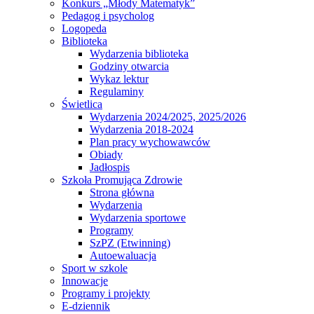
Konkurs „Młody Matematyk”
Pedagog i psycholog
Logopeda
Biblioteka
Wydarzenia biblioteka
Godziny otwarcia
Wykaz lektur
Regulaminy
Świetlica
Wydarzenia 2024/2025, 2025/2026
Wydarzenia 2018-2024
Plan pracy wychowawców
Obiady
Jadłospis
Szkoła Promująca Zdrowie
Strona główna
Wydarzenia
Wydarzenia sportowe
Programy
SzPZ (Etwinning)
Autoewaluacja
Sport w szkole
Innowacje
Programy i projekty
E-dziennik