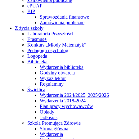
Zamówienia publiczne
ePUAP
BIP
Sprawozdania finansowe
Zamówienia publiczne
Z życia szkoły
Laboratoria Przyszłości
Erasmus+
Konkurs „Młody Matematyk”
Pedagog i psycholog
Logopeda
Biblioteka
Wydarzenia biblioteka
Godziny otwarcia
Wykaz lektur
Regulaminy
Świetlica
Wydarzenia 2024/2025, 2025/2026
Wydarzenia 2018-2024
Plan pracy wychowawców
Obiady
Jadłospis
Szkoła Promująca Zdrowie
Strona główna
Wydarzenia