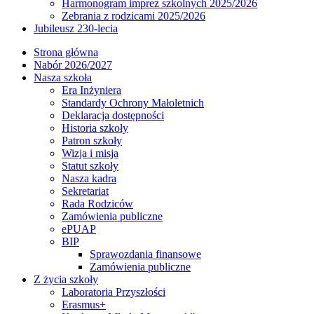
Harmonogram imprez szkolnych 2025/2026
Zebrania z rodzicami 2025/2026
Jubileusz 230-lecia
Strona główna
Nabór 2026/2027
Nasza szkoła
Era Inżyniera
Standardy Ochrony Małoletnich
Deklaracja dostępności
Historia szkoły
Patron szkoły
Wizja i misja
Statut szkoły
Nasza kadra
Sekretariat
Rada Rodziców
Zamówienia publiczne
ePUAP
BIP
Sprawozdania finansowe
Zamówienia publiczne
Z życia szkoły
Laboratoria Przyszłości
Erasmus+