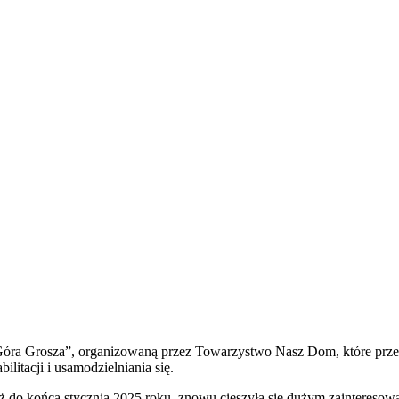
 „Góra Grosza”, organizowaną przez Towarzystwo Nasz Dom, które prze
ilitacji i usamodzielniania się.
 aż do końca stycznia 2025 roku, znowu cieszyła się dużym zaintereso