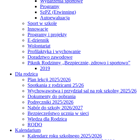
Wydarzenia sportowe
Programy
SzPZ (Etwinning)
Autoewaluacja
Sport w szkole
Innowacje
Programy i projekty
E-dziennik
Wolontariat
Profilaktyka i wychowanie
Doradztwo zawodowe
Piknik Rodzinny „Bezpiecznie, zdrowo i sportowo”
2019
Dla rodzica
Plan lekcji 2025/2026
Spotkania z rodzicami 25/26
Wychowawstwa i przydział sal na rok szkolny 2025/26
Dokumenty do pobrania
Podręczniki 2025/2026
Nabór do szkoły 2026/2027
Bezpieczeństwo ucznia w sieci
Wiedza dla Rodzica
RODO
Kalendarium
Kalendarz roku szkolnego 2025/2026