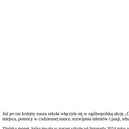
Już po raz kolejny nasza szkoła włączyła się w ogólnopolską akcję
miejsca, pomocy w codziennej nauce, rozwijania talentów i pasji, rehab
Zbiórka monet, która trwała w naszej szkole od listopada 2024 roku