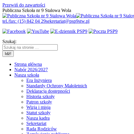
Przewiń do zawartości
Publiczna Szkoła nr 9 Stalowa Wola
tel./fax: (15) 842 04 29
sekretariat@psp9stw.pl
Szukaj:
Strona główna
Nabór 2026/2027
Nasza szkoła
Era Inżyniera
Standardy Ochrony Małoletnich
Deklaracja dostępności
Historia szkoły
Patron szkoły
Wizja i misja
Statut szkoły
Nasza kadra
Sekretariat
Rada Rodziców