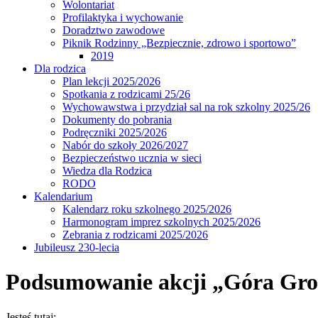
Wolontariat
Profilaktyka i wychowanie
Doradztwo zawodowe
Piknik Rodzinny „Bezpiecznie, zdrowo i sportowo”
2019
Dla rodzica
Plan lekcji 2025/2026
Spotkania z rodzicami 25/26
Wychowawstwa i przydział sal na rok szkolny 2025/26
Dokumenty do pobrania
Podręczniki 2025/2026
Nabór do szkoły 2026/2027
Bezpieczeństwo ucznia w sieci
Wiedza dla Rodzica
RODO
Kalendarium
Kalendarz roku szkolnego 2025/2026
Harmonogram imprez szkolnych 2025/2026
Zebrania z rodzicami 2025/2026
Jubileusz 230-lecia
Podsumowanie akcji „Góra Gro
Jesteś tutaj: