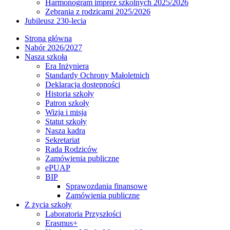
Harmonogram imprez szkolnych 2025/2026
Zebrania z rodzicami 2025/2026
Jubileusz 230-lecia
Strona główna
Nabór 2026/2027
Nasza szkoła
Era Inżyniera
Standardy Ochrony Małoletnich
Deklaracja dostępności
Historia szkoły
Patron szkoły
Wizja i misja
Statut szkoły
Nasza kadra
Sekretariat
Rada Rodziców
Zamówienia publiczne
ePUAP
BIP
Sprawozdania finansowe
Zamówienia publiczne
Z życia szkoły
Laboratoria Przyszłości
Erasmus+