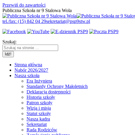
Przewiń do zawartości
Publiczna Szkoła nr 9 Stalowa Wola
tel./fax: (15) 842 04 29
sekretariat@psp9stw.pl
Szukaj:
Strona główna
Nabór 2026/2027
Nasza szkoła
Era Inżyniera
Standardy Ochrony Małoletnich
Deklaracja dostępności
Historia szkoły
Patron szkoły
Wizja i misja
Statut szkoły
Nasza kadra
Sekretariat
Rada Rodziców