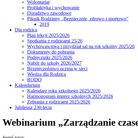
Wolontariat
Profilaktyka i wychowanie
Doradztwo zawodowe
Piknik Rodzinny „Bezpiecznie, zdrowo i sportowo”
2019
Dla rodzica
Plan lekcji 2025/2026
Spotkania z rodzicami 25/26
Wychowawstwa i przydział sal na rok szkolny 2025/26
Dokumenty do pobrania
Podręczniki 2025/2026
Nabór do szkoły 2026/2027
Bezpieczeństwo ucznia w sieci
Wiedza dla Rodzica
RODO
Kalendarium
Kalendarz roku szkolnego 2025/2026
Harmonogram imprez szkolnych 2025/2026
Zebrania z rodzicami 2025/2026
Jubileusz 230-lecia
Webinarium „Zarządzanie czase
Jesteś tutaj: