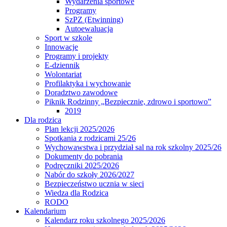
Wydarzenia sportowe
Programy
SzPZ (Etwinning)
Autoewaluacja
Sport w szkole
Innowacje
Programy i projekty
E-dziennik
Wolontariat
Profilaktyka i wychowanie
Doradztwo zawodowe
Piknik Rodzinny „Bezpiecznie, zdrowo i sportowo”
2019
Dla rodzica
Plan lekcji 2025/2026
Spotkania z rodzicami 25/26
Wychowawstwa i przydział sal na rok szkolny 2025/26
Dokumenty do pobrania
Podręczniki 2025/2026
Nabór do szkoły 2026/2027
Bezpieczeństwo ucznia w sieci
Wiedza dla Rodzica
RODO
Kalendarium
Kalendarz roku szkolnego 2025/2026