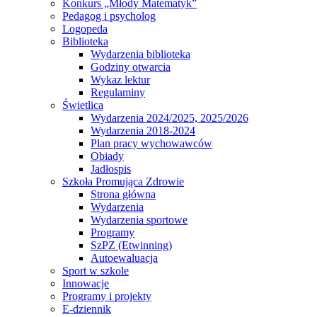
Konkurs „Młody Matematyk”
Pedagog i psycholog
Logopeda
Biblioteka
Wydarzenia biblioteka
Godziny otwarcia
Wykaz lektur
Regulaminy
Świetlica
Wydarzenia 2024/2025, 2025/2026
Wydarzenia 2018-2024
Plan pracy wychowawców
Obiady
Jadłospis
Szkoła Promująca Zdrowie
Strona główna
Wydarzenia
Wydarzenia sportowe
Programy
SzPZ (Etwinning)
Autoewaluacja
Sport w szkole
Innowacje
Programy i projekty
E-dziennik