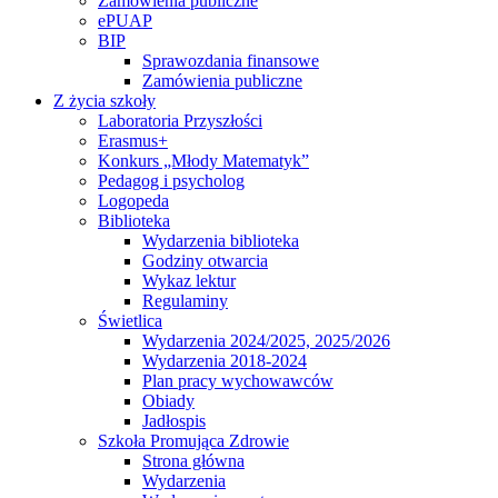
Zamówienia publiczne
ePUAP
BIP
Sprawozdania finansowe
Zamówienia publiczne
Z życia szkoły
Laboratoria Przyszłości
Erasmus+
Konkurs „Młody Matematyk”
Pedagog i psycholog
Logopeda
Biblioteka
Wydarzenia biblioteka
Godziny otwarcia
Wykaz lektur
Regulaminy
Świetlica
Wydarzenia 2024/2025, 2025/2026
Wydarzenia 2018-2024
Plan pracy wychowawców
Obiady
Jadłospis
Szkoła Promująca Zdrowie
Strona główna
Wydarzenia