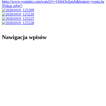
https://www.youtube.com/watch?v=QdjsQickmJs&feature=youtu.be
[Pokaz zdjęć]
Nawigacja wpisów