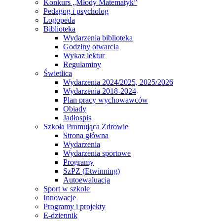
Konkurs „Młody Matematyk”
Pedagog i psycholog
Logopeda
Biblioteka
Wydarzenia biblioteka
Godziny otwarcia
Wykaz lektur
Regulaminy
Świetlica
Wydarzenia 2024/2025, 2025/2026
Wydarzenia 2018-2024
Plan pracy wychowawców
Obiady
Jadłospis
Szkoła Promująca Zdrowie
Strona główna
Wydarzenia
Wydarzenia sportowe
Programy
SzPZ (Etwinning)
Autoewaluacja
Sport w szkole
Innowacje
Programy i projekty
E-dziennik