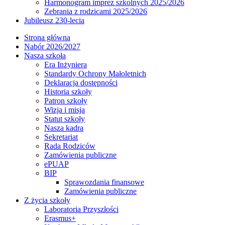
Harmonogram imprez szkolnych 2025/2026
Zebrania z rodzicami 2025/2026
Jubileusz 230-lecia
Strona główna
Nabór 2026/2027
Nasza szkoła
Era Inżyniera
Standardy Ochrony Małoletnich
Deklaracja dostępności
Historia szkoły
Patron szkoły
Wizja i misja
Statut szkoły
Nasza kadra
Sekretariat
Rada Rodziców
Zamówienia publiczne
ePUAP
BIP
Sprawozdania finansowe
Zamówienia publiczne
Z życia szkoły
Laboratoria Przyszłości
Erasmus+