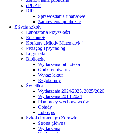
Zamówienia publiczne
ePUAP
BIP
Sprawozdania finansowe
Zamówienia publiczne
Z życia szkoły
Laboratoria Przyszłości
Erasmus+
Konkurs „Młody Matematyk”
Pedagog i psycholog
Logopeda
Biblioteka
Wydarzenia biblioteka
Godziny otwarcia
Wykaz lektur
Regulaminy
Świetlica
Wydarzenia 2024/2025, 2025/2026
Wydarzenia 2018-2024
Plan pracy wychowawców
Obiady
Jadłospis
Szkoła Promująca Zdrowie
Strona główna
Wydarzenia