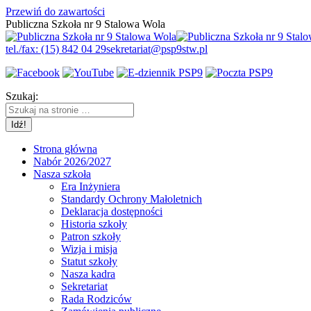
Przewiń do zawartości
Publiczna Szkoła nr 9 Stalowa Wola
tel./fax: (15) 842 04 29
sekretariat@psp9stw.pl
Szukaj:
Strona główna
Nabór 2026/2027
Nasza szkoła
Era Inżyniera
Standardy Ochrony Małoletnich
Deklaracja dostępności
Historia szkoły
Patron szkoły
Wizja i misja
Statut szkoły
Nasza kadra
Sekretariat
Rada Rodziców