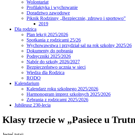
Wolontariat
Profilaktyka i wychowanie
Doradztwo zawodowe
Piknik Rodzinny „Bezpiecznie, zdrowo i sportowo”
2019
Dla rodzica
Plan lekcji 2025/2026
Spotkania z rodzicami 25/26
Wychowawstwa i przydział sal na rok szkolny 2025/26
Dokumenty do pobrania
Podręczniki 2025/2026
Nabór do szkoły 2026/2027
Bezpieczeństwo ucznia w sieci
Wiedza dla Rodzica
RODO
Kalendarium
Kalendarz roku szkolnego 2025/2026
Harmonogram imprez szkolnych 2025/2026
Zebrania z rodzicami 2025/2026
Jubileusz 230-lecia
Klasy trzecie w „Pasiece u Trut
Jesteś tutaj: