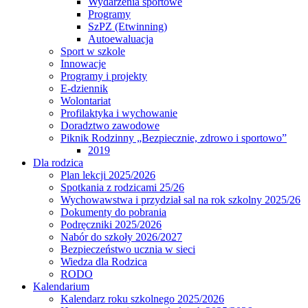
Wydarzenia sportowe
Programy
SzPZ (Etwinning)
Autoewaluacja
Sport w szkole
Innowacje
Programy i projekty
E-dziennik
Wolontariat
Profilaktyka i wychowanie
Doradztwo zawodowe
Piknik Rodzinny „Bezpiecznie, zdrowo i sportowo”
2019
Dla rodzica
Plan lekcji 2025/2026
Spotkania z rodzicami 25/26
Wychowawstwa i przydział sal na rok szkolny 2025/26
Dokumenty do pobrania
Podręczniki 2025/2026
Nabór do szkoły 2026/2027
Bezpieczeństwo ucznia w sieci
Wiedza dla Rodzica
RODO
Kalendarium
Kalendarz roku szkolnego 2025/2026