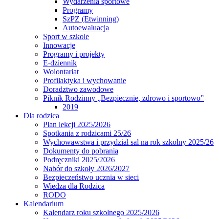
Wydarzenia sportowe
Programy
SzPZ (Etwinning)
Autoewaluacja
Sport w szkole
Innowacje
Programy i projekty
E-dziennik
Wolontariat
Profilaktyka i wychowanie
Doradztwo zawodowe
Piknik Rodzinny „Bezpiecznie, zdrowo i sportowo”
2019
Dla rodzica
Plan lekcji 2025/2026
Spotkania z rodzicami 25/26
Wychowawstwa i przydział sal na rok szkolny 2025/26
Dokumenty do pobrania
Podręczniki 2025/2026
Nabór do szkoły 2026/2027
Bezpieczeństwo ucznia w sieci
Wiedza dla Rodzica
RODO
Kalendarium
Kalendarz roku szkolnego 2025/2026