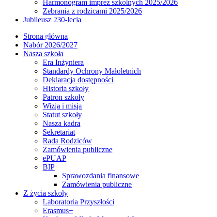
Harmonogram imprez szkolnych 2025/2026
Zebrania z rodzicami 2025/2026
Jubileusz 230-lecia
Strona główna
Nabór 2026/2027
Nasza szkoła
Era Inżyniera
Standardy Ochrony Małoletnich
Deklaracja dostępności
Historia szkoły
Patron szkoły
Wizja i misja
Statut szkoły
Nasza kadra
Sekretariat
Rada Rodziców
Zamówienia publiczne
ePUAP
BIP
Sprawozdania finansowe
Zamówienia publiczne
Z życia szkoły
Laboratoria Przyszłości
Erasmus+