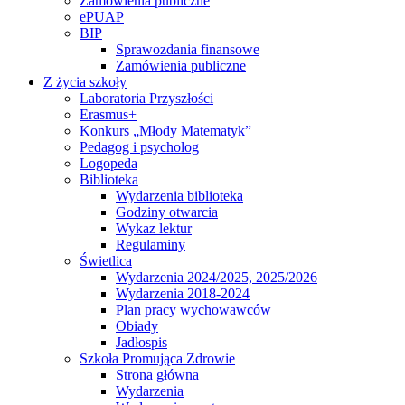
Zamówienia publiczne
ePUAP
BIP
Sprawozdania finansowe
Zamówienia publiczne
Z życia szkoły
Laboratoria Przyszłości
Erasmus+
Konkurs „Młody Matematyk”
Pedagog i psycholog
Logopeda
Biblioteka
Wydarzenia biblioteka
Godziny otwarcia
Wykaz lektur
Regulaminy
Świetlica
Wydarzenia 2024/2025, 2025/2026
Wydarzenia 2018-2024
Plan pracy wychowawców
Obiady
Jadłospis
Szkoła Promująca Zdrowie
Strona główna
Wydarzenia