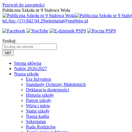
Przewiń do zawartości
Publiczna Szkoła nr 9 Stalowa Wola
tel./fax: (15) 842 04 29
sekretariat@psp9stw.pl
Szukaj:
Strona główna
Nabór 2026/2027
Nasza szkoła
Era Inżyniera
Standardy Ochrony Małoletnich
Deklaracja dostępności
Historia szkoły
Patron szkoły
Wizja i misja
Statut szkoły
Nasza kadra
Sekretariat
Rada Rodziców