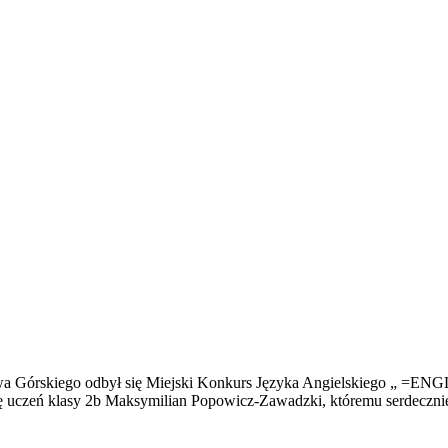
awa Górskiego odbył się Miejski Konkurs Języka Angielskiego „ =ENG
się uczeń klasy 2b Maksymilian Popowicz-Zawadzki, któremu serdeczn