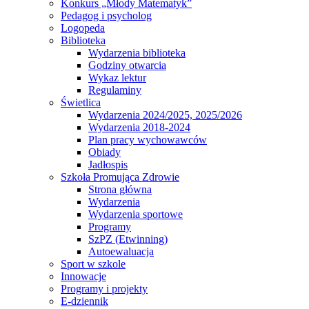
Konkurs „Młody Matematyk”
Pedagog i psycholog
Logopeda
Biblioteka
Wydarzenia biblioteka
Godziny otwarcia
Wykaz lektur
Regulaminy
Świetlica
Wydarzenia 2024/2025, 2025/2026
Wydarzenia 2018-2024
Plan pracy wychowawców
Obiady
Jadłospis
Szkoła Promująca Zdrowie
Strona główna
Wydarzenia
Wydarzenia sportowe
Programy
SzPZ (Etwinning)
Autoewaluacja
Sport w szkole
Innowacje
Programy i projekty
E-dziennik