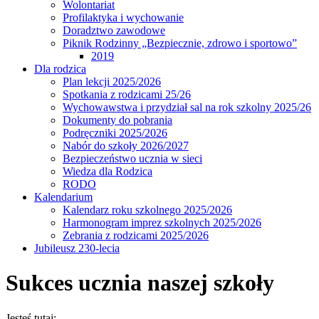
Wolontariat
Profilaktyka i wychowanie
Doradztwo zawodowe
Piknik Rodzinny „Bezpiecznie, zdrowo i sportowo”
2019
Dla rodzica
Plan lekcji 2025/2026
Spotkania z rodzicami 25/26
Wychowawstwa i przydział sal na rok szkolny 2025/26
Dokumenty do pobrania
Podręczniki 2025/2026
Nabór do szkoły 2026/2027
Bezpieczeństwo ucznia w sieci
Wiedza dla Rodzica
RODO
Kalendarium
Kalendarz roku szkolnego 2025/2026
Harmonogram imprez szkolnych 2025/2026
Zebrania z rodzicami 2025/2026
Jubileusz 230-lecia
Sukces ucznia naszej szkoły
Jesteś tutaj: