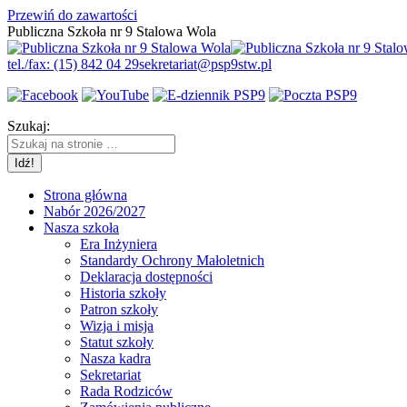
Przewiń do zawartości
Publiczna Szkoła nr 9 Stalowa Wola
tel./fax: (15) 842 04 29
sekretariat@psp9stw.pl
Szukaj:
Strona główna
Nabór 2026/2027
Nasza szkoła
Era Inżyniera
Standardy Ochrony Małoletnich
Deklaracja dostępności
Historia szkoły
Patron szkoły
Wizja i misja
Statut szkoły
Nasza kadra
Sekretariat
Rada Rodziców