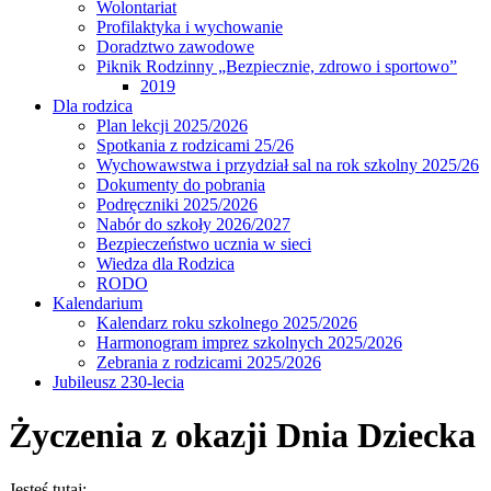
Wolontariat
Profilaktyka i wychowanie
Doradztwo zawodowe
Piknik Rodzinny „Bezpiecznie, zdrowo i sportowo”
2019
Dla rodzica
Plan lekcji 2025/2026
Spotkania z rodzicami 25/26
Wychowawstwa i przydział sal na rok szkolny 2025/26
Dokumenty do pobrania
Podręczniki 2025/2026
Nabór do szkoły 2026/2027
Bezpieczeństwo ucznia w sieci
Wiedza dla Rodzica
RODO
Kalendarium
Kalendarz roku szkolnego 2025/2026
Harmonogram imprez szkolnych 2025/2026
Zebrania z rodzicami 2025/2026
Jubileusz 230-lecia
Życzenia z okazji Dnia Dziecka
Jesteś tutaj: