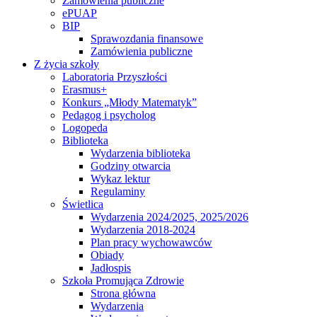
Zamówienia publiczne
ePUAP
BIP
Sprawozdania finansowe
Zamówienia publiczne
Z życia szkoły
Laboratoria Przyszłości
Erasmus+
Konkurs „Młody Matematyk”
Pedagog i psycholog
Logopeda
Biblioteka
Wydarzenia biblioteka
Godziny otwarcia
Wykaz lektur
Regulaminy
Świetlica
Wydarzenia 2024/2025, 2025/2026
Wydarzenia 2018-2024
Plan pracy wychowawców
Obiady
Jadłospis
Szkoła Promująca Zdrowie
Strona główna
Wydarzenia