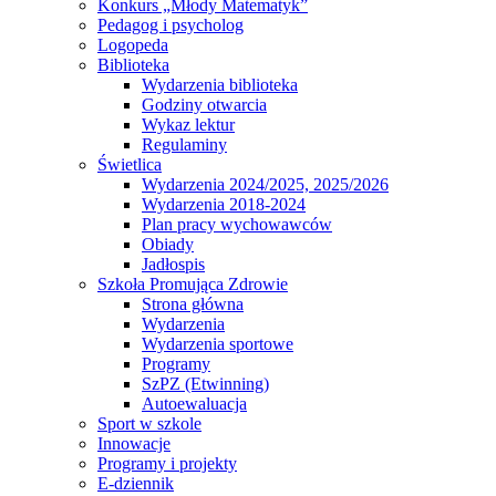
Konkurs „Młody Matematyk”
Pedagog i psycholog
Logopeda
Biblioteka
Wydarzenia biblioteka
Godziny otwarcia
Wykaz lektur
Regulaminy
Świetlica
Wydarzenia 2024/2025, 2025/2026
Wydarzenia 2018-2024
Plan pracy wychowawców
Obiady
Jadłospis
Szkoła Promująca Zdrowie
Strona główna
Wydarzenia
Wydarzenia sportowe
Programy
SzPZ (Etwinning)
Autoewaluacja
Sport w szkole
Innowacje
Programy i projekty
E-dziennik