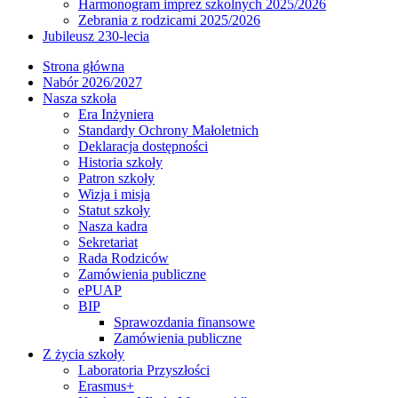
Harmonogram imprez szkolnych 2025/2026
Zebrania z rodzicami 2025/2026
Jubileusz 230-lecia
Strona główna
Nabór 2026/2027
Nasza szkoła
Era Inżyniera
Standardy Ochrony Małoletnich
Deklaracja dostępności
Historia szkoły
Patron szkoły
Wizja i misja
Statut szkoły
Nasza kadra
Sekretariat
Rada Rodziców
Zamówienia publiczne
ePUAP
BIP
Sprawozdania finansowe
Zamówienia publiczne
Z życia szkoły
Laboratoria Przyszłości
Erasmus+