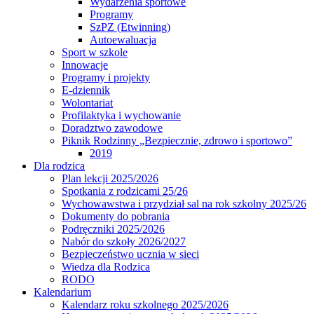
Wydarzenia sportowe
Programy
SzPZ (Etwinning)
Autoewaluacja
Sport w szkole
Innowacje
Programy i projekty
E-dziennik
Wolontariat
Profilaktyka i wychowanie
Doradztwo zawodowe
Piknik Rodzinny „Bezpiecznie, zdrowo i sportowo”
2019
Dla rodzica
Plan lekcji 2025/2026
Spotkania z rodzicami 25/26
Wychowawstwa i przydział sal na rok szkolny 2025/26
Dokumenty do pobrania
Podręczniki 2025/2026
Nabór do szkoły 2026/2027
Bezpieczeństwo ucznia w sieci
Wiedza dla Rodzica
RODO
Kalendarium
Kalendarz roku szkolnego 2025/2026