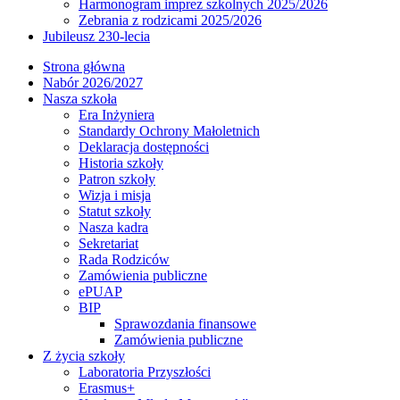
Harmonogram imprez szkolnych 2025/2026
Zebrania z rodzicami 2025/2026
Jubileusz 230-lecia
Strona główna
Nabór 2026/2027
Nasza szkoła
Era Inżyniera
Standardy Ochrony Małoletnich
Deklaracja dostępności
Historia szkoły
Patron szkoły
Wizja i misja
Statut szkoły
Nasza kadra
Sekretariat
Rada Rodziców
Zamówienia publiczne
ePUAP
BIP
Sprawozdania finansowe
Zamówienia publiczne
Z życia szkoły
Laboratoria Przyszłości
Erasmus+