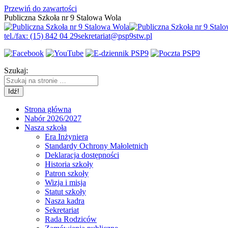
Przewiń do zawartości
Publiczna Szkoła nr 9 Stalowa Wola
tel./fax: (15) 842 04 29
sekretariat@psp9stw.pl
Szukaj:
Strona główna
Nabór 2026/2027
Nasza szkoła
Era Inżyniera
Standardy Ochrony Małoletnich
Deklaracja dostępności
Historia szkoły
Patron szkoły
Wizja i misja
Statut szkoły
Nasza kadra
Sekretariat
Rada Rodziców