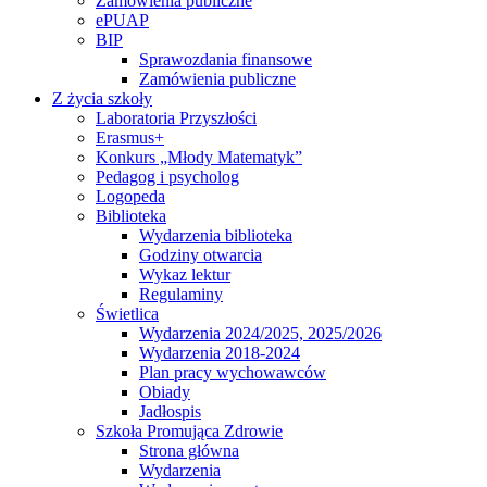
Zamówienia publiczne
ePUAP
BIP
Sprawozdania finansowe
Zamówienia publiczne
Z życia szkoły
Laboratoria Przyszłości
Erasmus+
Konkurs „Młody Matematyk”
Pedagog i psycholog
Logopeda
Biblioteka
Wydarzenia biblioteka
Godziny otwarcia
Wykaz lektur
Regulaminy
Świetlica
Wydarzenia 2024/2025, 2025/2026
Wydarzenia 2018-2024
Plan pracy wychowawców
Obiady
Jadłospis
Szkoła Promująca Zdrowie
Strona główna
Wydarzenia