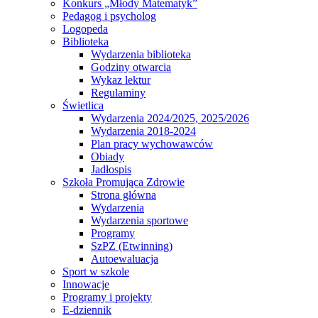
Konkurs „Młody Matematyk”
Pedagog i psycholog
Logopeda
Biblioteka
Wydarzenia biblioteka
Godziny otwarcia
Wykaz lektur
Regulaminy
Świetlica
Wydarzenia 2024/2025, 2025/2026
Wydarzenia 2018-2024
Plan pracy wychowawców
Obiady
Jadłospis
Szkoła Promująca Zdrowie
Strona główna
Wydarzenia
Wydarzenia sportowe
Programy
SzPZ (Etwinning)
Autoewaluacja
Sport w szkole
Innowacje
Programy i projekty
E-dziennik