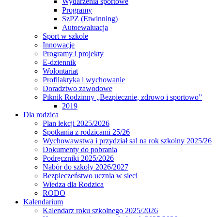
Wydarzenia sportowe
Programy
SzPZ (Etwinning)
Autoewaluacja
Sport w szkole
Innowacje
Programy i projekty
E-dziennik
Wolontariat
Profilaktyka i wychowanie
Doradztwo zawodowe
Piknik Rodzinny „Bezpiecznie, zdrowo i sportowo”
2019
Dla rodzica
Plan lekcji 2025/2026
Spotkania z rodzicami 25/26
Wychowawstwa i przydział sal na rok szkolny 2025/26
Dokumenty do pobrania
Podręczniki 2025/2026
Nabór do szkoły 2026/2027
Bezpieczeństwo ucznia w sieci
Wiedza dla Rodzica
RODO
Kalendarium
Kalendarz roku szkolnego 2025/2026