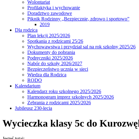
Wolontariat
Profilaktyka i wychowanie
Doradztwo zawodowe
Piknik Rodzinny „Bezpiecznie, zdrowo i sportowo”
2019
Dla rodzica
Plan lekcji 2025/2026
Spotkania z rodzicami 25/26
Wychowawstwa i przydział sal na rok szkolny 2025/26
Dokumenty do pobrania
Podręczniki 2025/2026
Nabór do szkoły 2026/2027
Bezpieczeństwo ucznia w sieci
Wiedza dla Rodzica
RODO
Kalendarium
Kalendarz roku szkolnego 2025/2026
Harmonogram imprez szkolnych 2025/2026
Zebrania z rodzicami 2025/2026
Jubileusz 230-lecia
Wycieczka klasy 5c do Kurozwę
Jesteś tutaj: