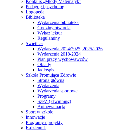
Konkurs „Młody Matematyk”
Pedagog i psycholog
Logopeda
Biblioteka
Wydarzenia biblioteka
Godziny otwarcia
Wykaz lektur
Regulaminy
Świetlica
Wydarzenia 2024/2025, 2025/2026
Wydarzenia 2018-2024
Plan pracy wychowawców
Obiady
Jadłospis
Szkoła Promująca Zdrowie
Strona główna
Wydarzenia
Wydarzenia sportowe
Programy
SzPZ (Etwinning)
Autoewaluacja
Sport w szkole
Innowacje
Programy i projekty
E-dziennik