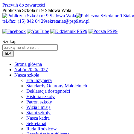
Przewiń do zawartości
Publiczna Szkoła nr 9 Stalowa Wola
tel./fax: (15) 842 04 29
sekretariat@psp9stw.pl
Szukaj:
Strona główna
Nabór 2026/2027
Nasza szkoła
Era Inżyniera
Standardy Ochrony Małoletnich
Deklaracja dostępności
Historia szkoły
Patron szkoły
Wizja i misja
Statut szkoły
Nasza kadra
Sekretariat
Rada Rodziców