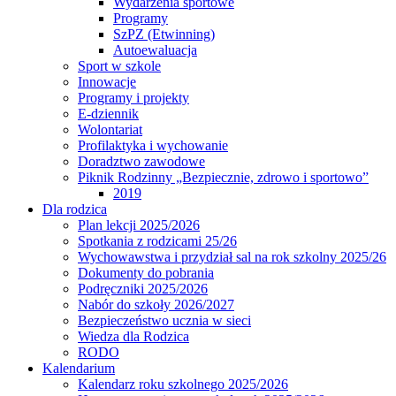
Wydarzenia sportowe
Programy
SzPZ (Etwinning)
Autoewaluacja
Sport w szkole
Innowacje
Programy i projekty
E-dziennik
Wolontariat
Profilaktyka i wychowanie
Doradztwo zawodowe
Piknik Rodzinny „Bezpiecznie, zdrowo i sportowo”
2019
Dla rodzica
Plan lekcji 2025/2026
Spotkania z rodzicami 25/26
Wychowawstwa i przydział sal na rok szkolny 2025/26
Dokumenty do pobrania
Podręczniki 2025/2026
Nabór do szkoły 2026/2027
Bezpieczeństwo ucznia w sieci
Wiedza dla Rodzica
RODO
Kalendarium
Kalendarz roku szkolnego 2025/2026