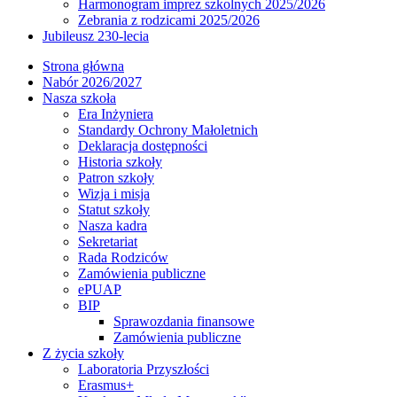
Harmonogram imprez szkolnych 2025/2026
Zebrania z rodzicami 2025/2026
Jubileusz 230-lecia
Strona główna
Nabór 2026/2027
Nasza szkoła
Era Inżyniera
Standardy Ochrony Małoletnich
Deklaracja dostępności
Historia szkoły
Patron szkoły
Wizja i misja
Statut szkoły
Nasza kadra
Sekretariat
Rada Rodziców
Zamówienia publiczne
ePUAP
BIP
Sprawozdania finansowe
Zamówienia publiczne
Z życia szkoły
Laboratoria Przyszłości
Erasmus+