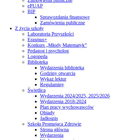
Zamówienia publiczne
ePUAP
BIP
Sprawozdania finansowe
Zamówienia publiczne
Z życia szkoły
Laboratoria Przyszłości
Erasmus+
Konkurs „Młody Matematyk”
Pedagog i psycholog
Logopeda
Biblioteka
Wydarzenia biblioteka
Godziny otwarcia
Wykaz lektur
Regulaminy
Świetlica
Wydarzenia 2024/2025, 2025/2026
Wydarzenia 2018-2024
Plan pracy wychowawców
Obiady
Jadłospis
Szkoła Promująca Zdrowie
Strona główna
Wydarzenia