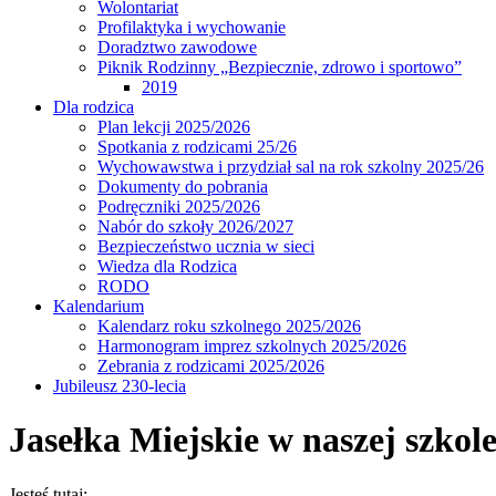
Wolontariat
Profilaktyka i wychowanie
Doradztwo zawodowe
Piknik Rodzinny „Bezpiecznie, zdrowo i sportowo”
2019
Dla rodzica
Plan lekcji 2025/2026
Spotkania z rodzicami 25/26
Wychowawstwa i przydział sal na rok szkolny 2025/26
Dokumenty do pobrania
Podręczniki 2025/2026
Nabór do szkoły 2026/2027
Bezpieczeństwo ucznia w sieci
Wiedza dla Rodzica
RODO
Kalendarium
Kalendarz roku szkolnego 2025/2026
Harmonogram imprez szkolnych 2025/2026
Zebrania z rodzicami 2025/2026
Jubileusz 230-lecia
Jasełka Miejskie w naszej szkol
Jesteś tutaj: